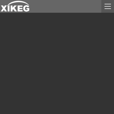
PRODUCT
产品中心
全部
高压断路器系列
低压断路器系列
VEK(ZN85)-40.5 户内高压真空断路器